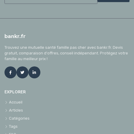
bankr.fr
Trouvez une mutuelle santé famille pas cher avec bankr.fr. Devis
gratuit, comparaison d'offres, conseil indépendant. Protégez votre
famille au meilleur prix !
EXPLORER
Accueil
Articles
Catégories
Tags