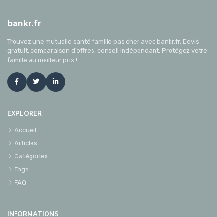
bankr.fr
Trouvez une mutuelle santé famille pas cher avec bankr.fr. Devis
gratuit, comparaison d'offres, conseil indépendant. Protégez votre
famille au meilleur prix !
EXPLORER
Accueil
Articles
Catégories
Tags
FAQ
INFORMATIONS