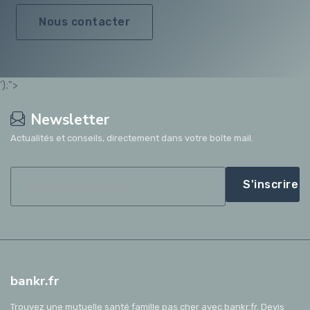
Nous contacter
');">
Newsletter
Actualités et conseils, directement dans votre boîte mail.
S'inscrire
bankr.fr
Trouvez une mutuelle santé famille pas cher avec bankr.fr. Devis