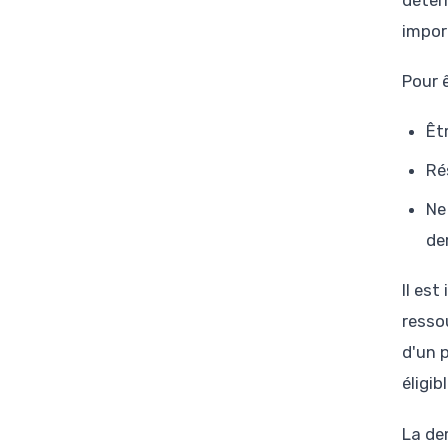
impor
Pour ê
Êt
Ré
Ne
de
Il es
resso
d'un 
éligibl
La de