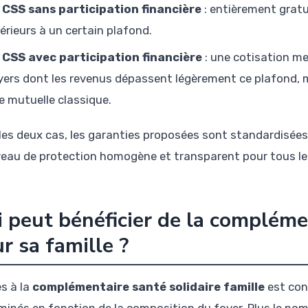
 CSS sans participation financière
: entièrement gratu
férieurs à un certain plafond.
 CSS avec participation financière
: une cotisation m
yers dont les revenus dépassent légèrement ce plafond, m
e mutuelle classique.
les deux cas, les garanties proposées sont standardisées 
veau de protection homogène et transparent pour tous les
 peut bénéficier de la compléme
r sa famille ?
ès à la
complémentaire santé solidaire famille
est con
minés en fonction de la composition du foyer. Plus le no