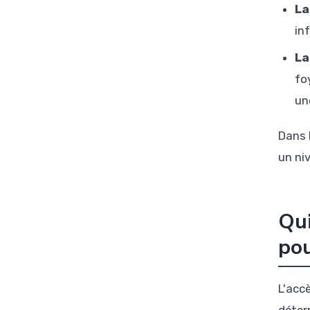
La
in
La
fo
un
Dans 
un ni
Qui
pou
L'acc
déter