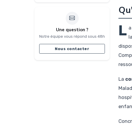
Qu'
L
a
Une question ?
l
Notre équipe vous répond sous 48h
dispo
Nous contacter
Compl
ressou
La
co
Malad
hospi
enfan
Concr