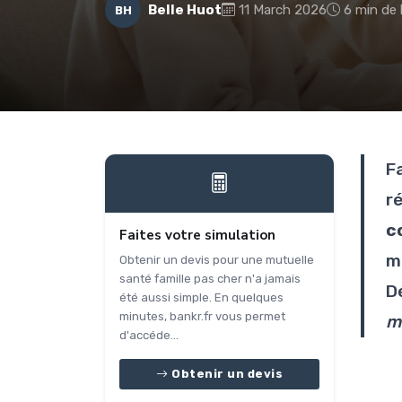
Belle Huot
11 March 2026
6 min de 
BH
F
r
c
Faites votre simulation
m
Obtenir un devis pour une mutuelle
santé famille pas cher n'a jamais
Dé
été aussi simple. En quelques
minutes, bankr.fr vous permet
m
d'accéde...
Obtenir un devis