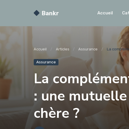
Bankr
Accueil
Ca
Accueil
Articles
Assurance
La complémen
Assurance
La complémenta
: une mutuelle
chère ?