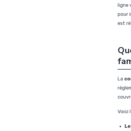
ligne 
pour 
est ré
Que
fam
La
co
régle
couvr
Voici 
Le