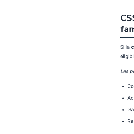
CSS
fam
Si la
c
éligib
Les po
Co
Ac
Ga
Re