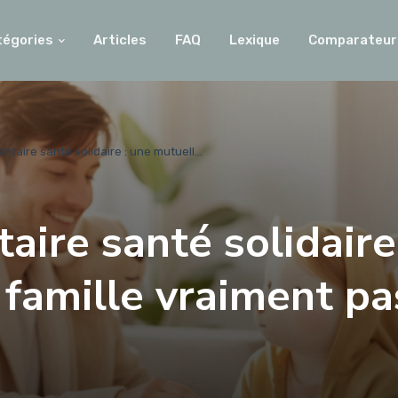
tégories
Articles
FAQ
Lexique
Comparateur
taire santé solidaire : une mutuell...
ire santé solidaire
 famille vraiment pa