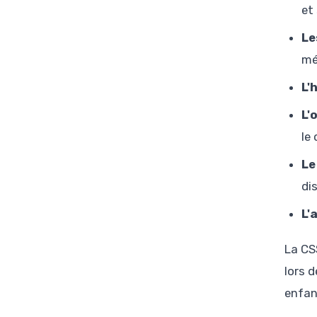
et
Le
mé
L'
L'
le
Le
di
L'
La CS
lors 
enfan