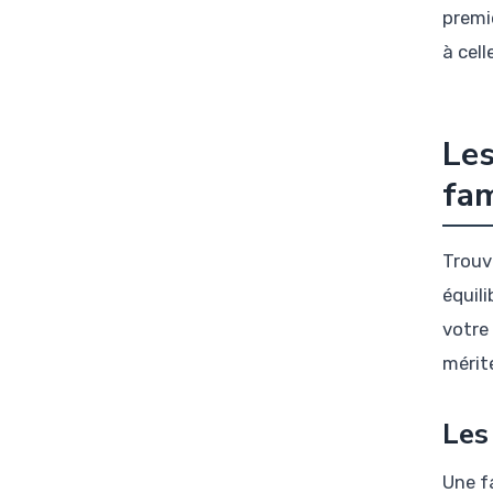
premi
à cell
Les
fam
Trouv
équili
votre
mérit
Les
Une f