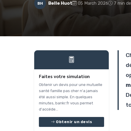
Belle Huot
05 March 2026
7 min de
BH
C
d
o
Faites votre simulation
m
Obtenir un devis pour une mutuelle
santé famille pas cher n'a jamais
D
été aussi simple. En quelques
minutes, bankr.fr vous permet
t
d'accéde...
Obtenir un devis