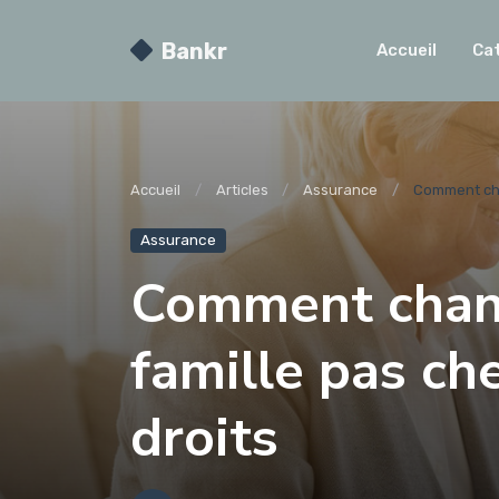
Bankr
Accueil
Ca
Accueil
Articles
Assurance
Comment chan
Assurance
Comment chan
famille pas ch
droits