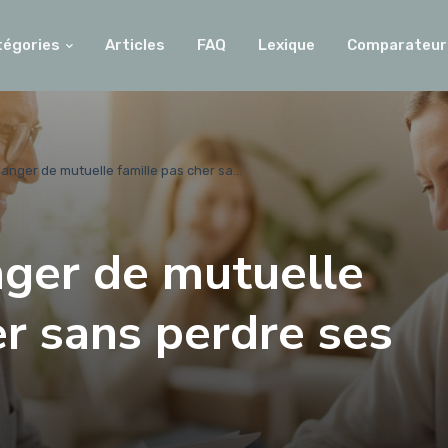
tégories
Articles
FAQ
Lexique
Comparateur
ger de mutuelle famille pas cher sa...
ger de mutuelle
er sans perdre ses