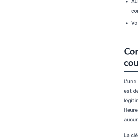
Au
co
Vo
Com
cou
L'une
est d
légit
Heure
aucun
La clé