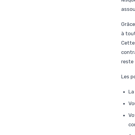
assou
Grâce
à tou
Cette
contra
reste
Les p
La
Vo
Vo
co