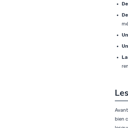
De
De
mé
Un
Un
La
re
Les
Avant
bien 
lesqu