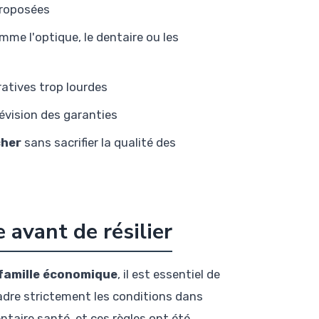
proposées
me l'optique, le dentaire ou les
atives trop lourdes
évision des garanties
cher
sans sacrifier la qualité des
 avant de résilier
famille économique
, il est essentiel de
cadre strictement les conditions dans
taire santé, et ces règles ont été