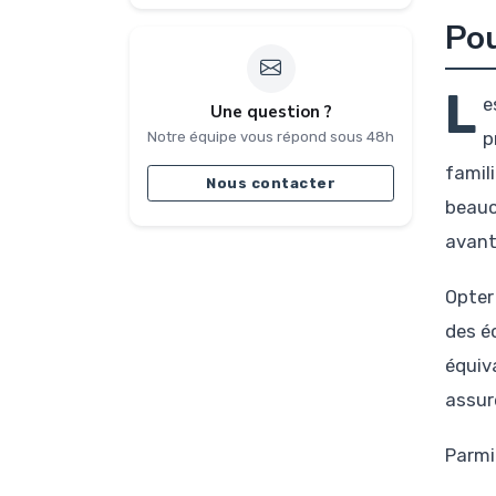
Pou
L
e
Une question ?
p
Notre équipe vous répond sous 48h
famil
Nous contacter
beauco
avant
Opter
des é
équiv
assur
Parmi