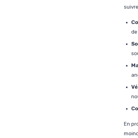
suivr
Co
de
So
so
Ma
an
Vé
no
Co
En pr
moind